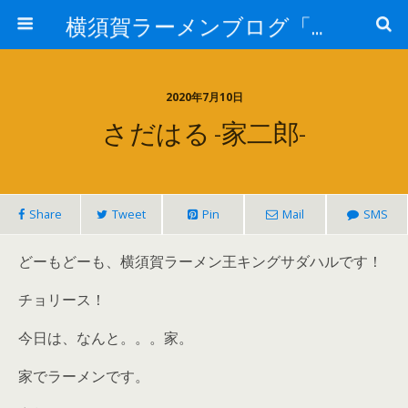
横須賀ラーメンブログ「さだはる」
2020年7月10日
さだはる -家二郎-
Share
Tweet
Pin
Mail
SMS
どーもどーも、横須賀ラーメン王キングサダハルです！
チョリース！
今日は、なんと。。。家。
家でラーメンです。