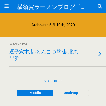
横須賀ラーメンブログ「さだはる」
Archives › 6月 10th, 2020
2020年6月10日
逗子家本店 -とんこつ醤油- 北久
里浜
Back to top
Mobile
Desktop