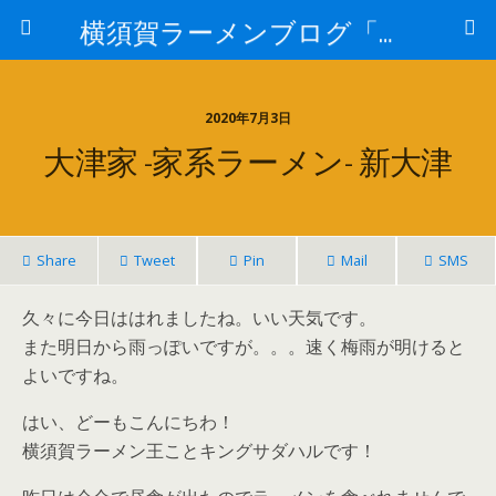
横須賀ラーメンブログ「さだはる」
2020年7月3日
大津家 -家系ラーメン- 新大津
Share
Tweet
Pin
Mail
SMS
久々に今日ははれましたね。いい天気です。
また明日から雨っぽいですが。。。速く梅雨が明けると
よいですね。
はい、どーもこんにちわ！
横須賀ラーメン王ことキングサダハルです！