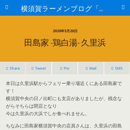
横須賀ラーメンブログ「さだはる」
2020年5月20日
田島家 -鶏白湯- 久里浜
Share
Tweet
Pin
Mail
SMS
本日は久里浜駅からフェリー乗り場近くにある田島家で
す！
横須賀中央の日ノ出町にも支店がありましたが、残念な
がらそちらは閉店となり
今は久里浜の大浜でしか食べれません。
ちなみに田島家横須賀中央の店員さんは、久里浜の田島